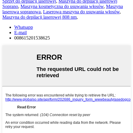
Sprzęt do depilacji laserowej
,
Maszyna do depilacji laserowej
Soprano
,
Maszyna kosmetyczna do usuwania włosów
,
Maszyna
laserowa sopranowa
,
Laserowa maszyna do usuwania włosów
,
Maszyna do depilacji laserowej 808 nm
,
Whatsapp
E-mail
008615201538625