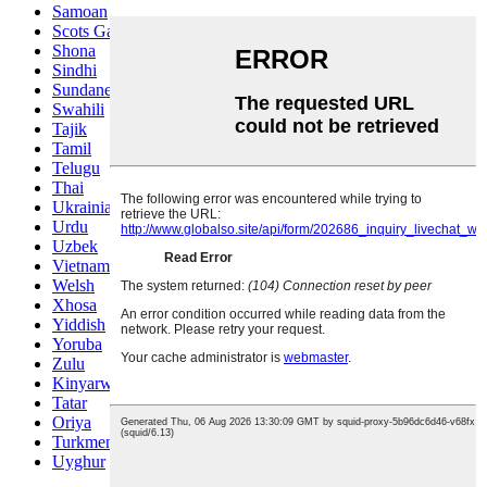
Samoan
Scots Gaelic
Shona
Sindhi
Sundanese
Swahili
Tajik
Tamil
Telugu
Thai
Ukrainian
Urdu
Uzbek
Vietnamese
Welsh
Xhosa
Yiddish
Yoruba
Zulu
Kinyarwanda
Tatar
Oriya
Turkmen
Uyghur