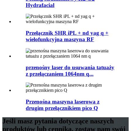
Hydrafacial
Przełącznik SHR iPL + nd yag q +
wielofunkcyjna maszyna RF
przenośny laser do usuwania tatuaży
z przełączaniem 1064nm q...
Przenośna maszyna laserowa z
drugim przełącznikiem pico Q
Jeśli masz pytania dotyczące naszych
produktów lub cennika, zostaw nam swój