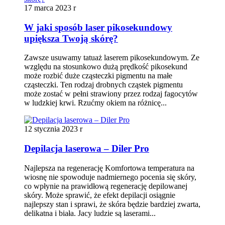
17 marca 2023 r
W jaki sposób laser pikosekundowy
upiększa Twoją skórę?
Zawsze usuwamy tatuaż laserem pikosekundowym. Ze
względu na stosunkowo dużą prędkość pikosekund
może rozbić duże cząsteczki pigmentu na małe
cząsteczki. Ten rodzaj drobnych cząstek pigmentu
może zostać w pełni strawiony przez rodzaj fagocytów
w ludzkiej krwi. Rzućmy okiem na różnicę...
12 stycznia 2023 r
Depilacja laserowa – Diler Pro
Najlepsza na regenerację Komfortowa temperatura na
wiosnę nie spowoduje nadmiernego pocenia się skóry,
co wpłynie na prawidłową regenerację depilowanej
skóry. Może sprawić, że efekt depilacji osiągnie
najlepszy stan i sprawi, że skóra będzie bardziej zwarta,
delikatna i biała. Jacy ludzie są laserami...