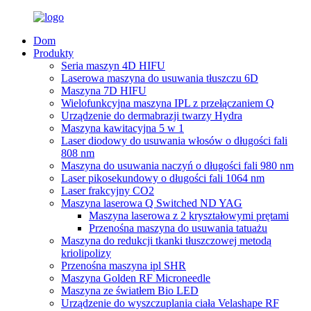
Dom
Produkty
Seria maszyn 4D HIFU
Laserowa maszyna do usuwania tłuszczu 6D
Maszyna 7D HIFU
Wielofunkcyjna maszyna IPL z przełączaniem Q
Urządzenie do dermabrazji twarzy Hydra
Maszyna kawitacyjna 5 w 1
Laser diodowy do usuwania włosów o długości fali
808 nm
Maszyna do usuwania naczyń o długości fali 980 nm
Laser pikosekundowy o długości fali 1064 nm
Laser frakcyjny CO2
Maszyna laserowa Q Switched ND YAG
Maszyna laserowa z 2 kryształowymi prętami
Przenośna maszyna do usuwania tatuażu
Maszyna do redukcji tkanki tłuszczowej metodą
kriolipolizy
Przenośna maszyna ipl SHR
Maszyna Golden RF Microneedle
Maszyna ze światłem Bio LED
Urządzenie do wyszczuplania ciała Velashape RF