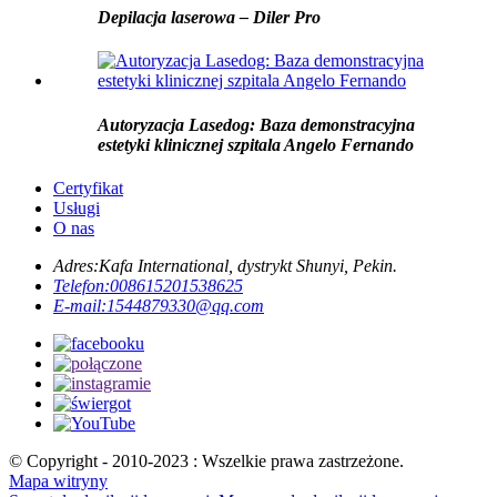
Depilacja laserowa – Diler Pro
Autoryzacja Lasedog: Baza demonstracyjna
estetyki klinicznej szpitala Angelo Fernando
Certyfikat
Usługi
O nas
Adres:
Kafa International, dystrykt Shunyi, Pekin.
Telefon:
008615201538625
E-mail:
1544879330@qq.com
© Copyright - 2010-2023 : Wszelkie prawa zastrzeżone.
Mapa witryny